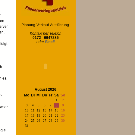
t
men
Planung-Verkauf-Ausführung
erver
en.
Kontakt per Telefon
0172 - 6947285
oder
Email
folgt
ch
n es,
August 2026
Mo
Di
Mi
Do
Fr
Sa
So
r-
1
2
3
4
5
6
7
8
9
owser
10
11
12
13
14
15
16
17
18
19
20
21
22
23
24
25
26
27
28
29
30
31
ogle