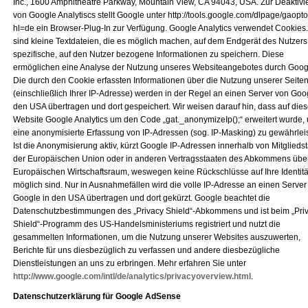
Inc., 1600 Amphitheatre Parkway, Mountain View, CA 94043, USA. Zur Deaktivi
von Google Analytiscs stellt Google unter http://tools.google.com/dlpage/gaopt
hl=de ein Browser-Plug-In zur Verfügung. Google Analytics verwendet Cookies
sind kleine Textdateien, die es möglich machen, auf dem Endgerät des Nutzers
spezifische, auf den Nutzer bezogene Informationen zu speichern. Diese
ermöglichen eine Analyse der Nutzung unseres Websiteangebotes durch Goog
Die durch den Cookie erfassten Informationen über die Nutzung unserer Seite
(einschließlich Ihrer IP-Adresse) werden in der Regel an einen Server von Goo
den USA übertragen und dort gespeichert. Wir weisen darauf hin, dass auf dies
Website Google Analytics um den Code „gat._anonymizeIp();“ erweitert wurde,
eine anonymisierte Erfassung von IP-Adressen (sog. IP-Masking) zu gewährlei
Ist die Anonymisierung aktiv, kürzt Google IP-Adressen innerhalb von Mitglieds
der Europäischen Union oder in anderen Vertragsstaaten des Abkommens übe
Europäischen Wirtschaftsraum, weswegen keine Rückschlüsse auf Ihre Identitä
möglich sind. Nur in Ausnahmefällen wird die volle IP-Adresse an einen Server
Google in den USA übertragen und dort gekürzt. Google beachtet die
Datenschutzbestimmungen des „Privacy Shield“-Abkommens und ist beim „Pri
Shield“-Programm des US-Handelsministeriums registriert und nutzt die
gesammelten Informationen, um die Nutzung unserer Websites auszuwerten,
Berichte für uns diesbezüglich zu verfassen und andere diesbezügliche
Dienstleistungen an uns zu erbringen. Mehr erfahren Sie unter
http://www.google.com/intl/de/analytics/privacyoverview.html
.
Datenschutzerklärung für Google AdSense