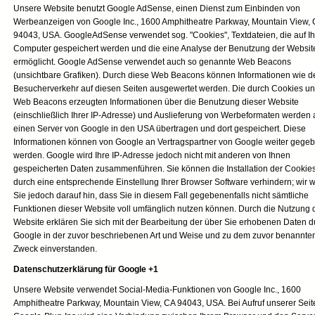
Unsere Website benutzt Google AdSense, einen Dienst zum Einbinden von
Werbeanzeigen von Google Inc., 1600 Amphitheatre Parkway, Mountain View,
94043, USA. GoogleAdSense verwendet sog. "Cookies", Textdateien, die auf I
Computer gespeichert werden und die eine Analyse der Benutzung der Websit
ermöglicht. Google AdSense verwendet auch so genannte Web Beacons
(unsichtbare Grafiken). Durch diese Web Beacons können Informationen wie d
Besucherverkehr auf diesen Seiten ausgewertet werden. Die durch Cookies u
Web Beacons erzeugten Informationen über die Benutzung dieser Website
(einschließlich Ihrer IP-Adresse) und Auslieferung von Werbeformaten werden 
einen Server von Google in den USA übertragen und dort gespeichert. Diese
Informationen können von Google an Vertragspartner von Google weiter gege
werden. Google wird Ihre IP-Adresse jedoch nicht mit anderen von Ihnen
gespeicherten Daten zusammenführen. Sie können die Installation der Cookie
durch eine entsprechende Einstellung Ihrer Browser Software verhindern; wir 
Sie jedoch darauf hin, dass Sie in diesem Fall gegebenenfalls nicht sämtliche
Funktionen dieser Website voll umfänglich nutzen können. Durch die Nutzung 
Website erklären Sie sich mit der Bearbeitung der über Sie erhobenen Daten d
Google in der zuvor beschriebenen Art und Weise und zu dem zuvor benannte
Zweck einverstanden.
Datenschutzerklärung für Google +1
Unsere Website verwendet Social-Media-Funktionen von Google Inc., 1600
Amphitheatre Parkway, Mountain View, CA 94043, USA. Bei Aufruf unserer Seit