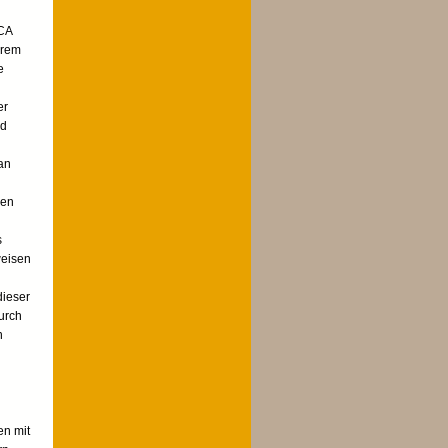
 CA
hrem
e
er
nd
an
ben
s
weisen
dieser
urch
n
en mit