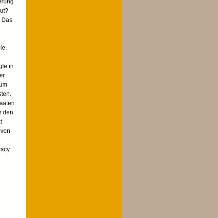
erung
out?
. Das
le.
n
gle in
er
 um
sten.
taaten
r den
t
 von
vacy